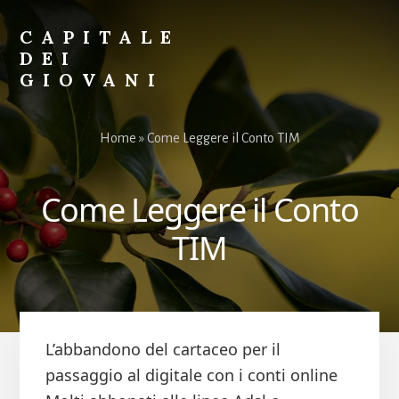
Skip
Skip
to
to
CAPITALE
primary
content
DEI
sidebar
GIOVANI
Il
Sito
Home
»
Come Leggere il Conto TIM
per
i
Giovani
Come Leggere il Conto
TIM
L’abbandono del cartaceo per il
passaggio al digitale con i conti online