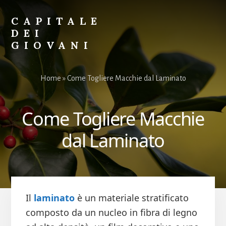
Skip
Skip
to
to
CAPITALE
primary
content
DEI
sidebar
GIOVANI
Il
Sito
Home
»
Come Togliere Macchie dal Laminato
per
i
Giovani
Come Togliere Macchie
dal Laminato
Il
laminato
è un materiale stratificato
composto da un nucleo in fibra di legno