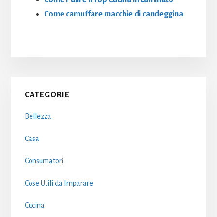
Come Pulire il Top Cucina in Laminato
Come camuffare macchie di candeggina
Primary
CATEGORIE
Sidebar
Bellezza
Casa
Consumatori
Cose Utili da Imparare
Cucina