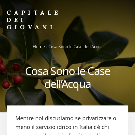
Skip
Skip
to
to
CAPITALE
primary
content
DEI
sidebar
GIOVANI
Il
Sito
Home
»
Cosa Sono le Case dell’Acqua
per
i
Giovani
Cosa Sono le Case
dell’Acqua
Mentre noi discutiamo se privatizzare o
meno il servizio idrico in Italia c’è chi