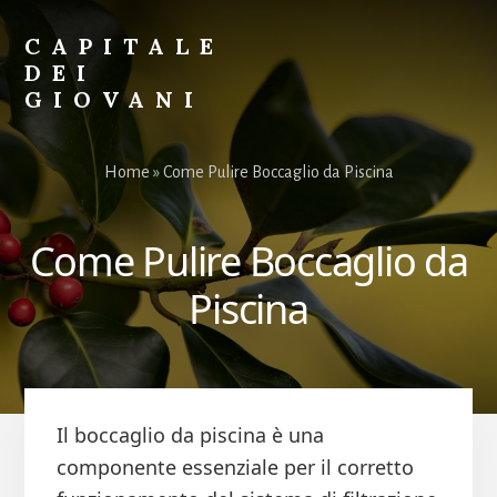
Skip
Skip
to
to
CAPITALE
primary
content
DEI
sidebar
GIOVANI
Il
Sito
Home
»
Come Pulire Boccaglio da Piscina
per
i
Giovani
Come Pulire Boccaglio da
Piscina
Il boccaglio da piscina è una
componente essenziale per il corretto