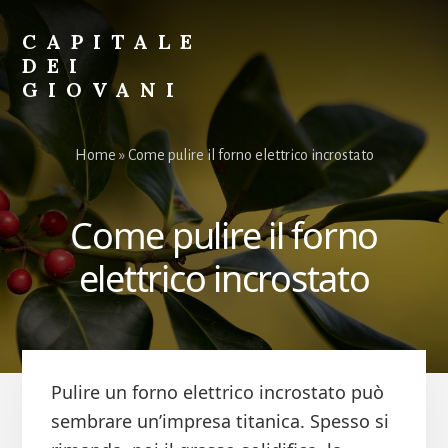
Skip
Skip
to
to
CAPITALE
primary
content
DEI
sidebar
GIOVANI
Il
Sito
Home
»
Come pulire il forno elettrico incrostato
per
i
Giovani
Come pulire il forno
elettrico incrostato
Pulire un forno elettrico incrostato può
sembrare un’impresa titanica. Spesso si