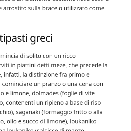
 arrostito sulla brace o utilizzato come
ipasti greci
omincia di solito con un ricco
viti in piattini detti meze, che precede la
 infatti, la distinzione fra primo e
di cominciare un pranzo o una cena con
lio e limone, dolmades (foglie di vite
, contenenti un ripieno a base di riso
hio), saganaki (formaggio fritto o alla
o, olio e succo di limone), loukaniko
rma loukaniko (salsicce di manzo