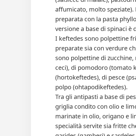
affumicato, molto speziate). L
preparata con la pasta phyll
versione a base di spinaci è 
I keftedes sono polpettine f
preparate sia con verdure ch
sono polpettine di zucchine, 
ceci), di pomodoro (tomato k
(hortokeftedes), di pesce (ps
polpo (ohtapodikeftedes).
Tra gli antipasti a base di pe
griglia condito con olio e li
marinate in olio, origano e l
specialità servite sia fritte c
garides (gamberi) e sardeles (