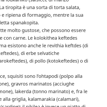
a tiropita è una sorta di torta salata,
o e ripiena di formaggio, mentre la sua
detta spanakopita.
ritte molto gustose, che possono essere
e con carne. Le kolokithea keftedes
ma esistono anche le revithia keftdes (di
eftedes), di erbe selvatiche
arokeftedes), di pollo (kotokeftedes) o di
sce, squisiti sono l’ohtapodi (polpo alla
mone), gravros marinatos (acciughe
imone), lakerda (tonno marinato) e, fra le
he alla griglia, kalamarakia (calamari),
sardine); il pikilea è invece un piatto di