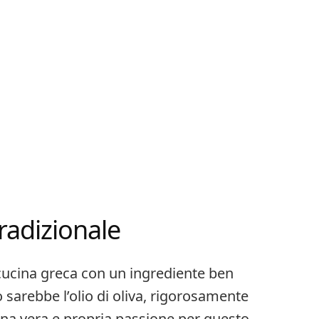
radizionale
 cucina greca con un ingrediente ben
 sarebbe l’olio di oliva, rigorosamente
una vera e propria passione per questo