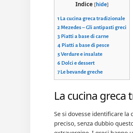
Indice
[
hide
]
1
La cucina greca tradizionale
2
Mezedes – Gli antipasti greci
3
Piatti a base di carne
4
Piatti a base di pesce
5
Verdure e insalate
6
Dolci e dessert
7
Le bevande greche
La cucina greca t
Se si dovesse identificare la
preciso, senza dubbio questo
extravergine. I greci hanno 