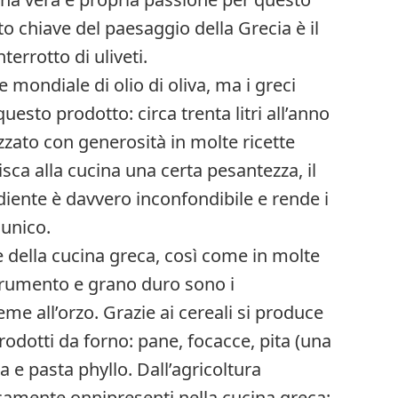
to chiave del paesaggio della Grecia è il
errotto di uliveti.
e mondiale di olio di oliva, ma i greci
esto prodotto: circa trenta litri all’anno
ilizzato con generosità in molte ricette
isca alla cucina una certa pesantezza, il
iente è davvero inconfondibile e rende i
 unico.
e della cucina greca, così come in molte
. Frumento e grano duro sono i
eme all’orzo. Grazie ai cereali si produce
dotti da forno: pane, focacce, pita (una
ia e pasta phyllo. Dall’agricoltura
camente onnipresenti nella cucina greca: