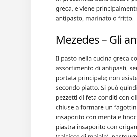
greca, e viene principalmente
antipasto, marinato o fritto.
Mezedes – Gli ant
Il pasto nella cucina greca c
assortimento di antipasti, ser
portata principale; non esiste,
secondo piatto. Si può quin
pezzetti di feta conditi con o
chiuse a formare un fagottino
insaporito con menta e finocc
piastra insaporito con origan
(salsicce di maiale), pastou